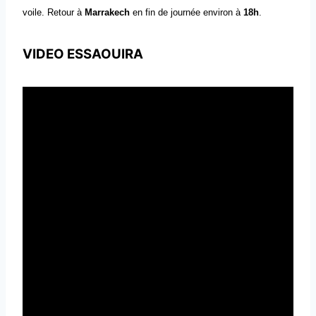
voile. Retour à
Marrakech
en fin de journée environ à
18h
.
VIDEO ESSAOUIRA