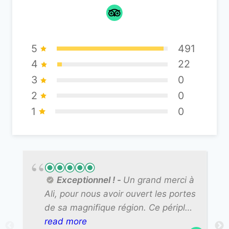
5
491
4
22
3
0
2
0
1
0
Exceptionnel !
Un grand merci à
Ali, pour nous avoir ouvert les portes
de sa magnifique région. Ce périple
entre les kasbahs de la route des
read more