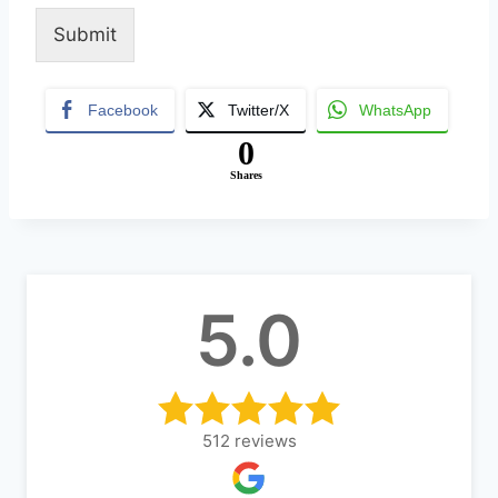
Submit
A
lt
Facebook
Twitter/X
WhatsApp
e
0
r
Shares
n
a
ti
v
5.0
e
:
512
reviews