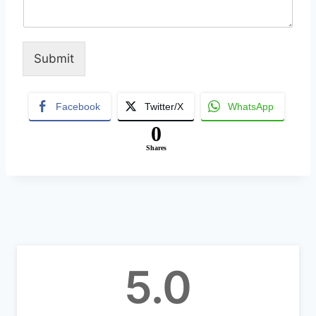
Submit
A
lt
Facebook
Twitter/X
WhatsApp
e
0
r
Shares
n
a
ti
v
e
:
5.0