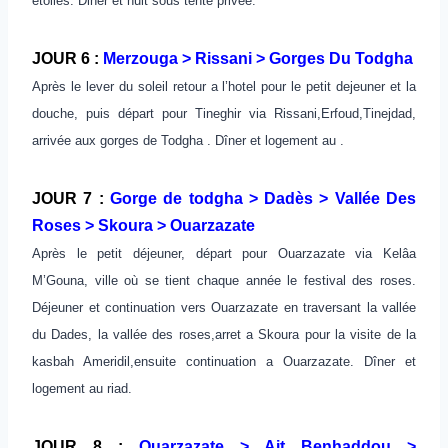
étoiles. Diner et nuit sous tente privée.
JOUR 6 :
Merzouga > Rissani > Gorges Du Todgha
Après le lever du soleil retour a l’hotel pour le petit dejeuner et la
douche, puis départ pour Tineghir via Rissani,Erfoud,Tinejdad,
arrivée aux gorges de Todgha . Dîner et logement au .
JOUR 7 :
Gorge de todgha > Dadès > Vallée Des
Roses > Skoura > Ouarzazate
Après le petit déjeuner, départ pour Ouarzazate via Kelâa
M’Gouna, ville où se tient chaque année le festival des roses.
Déjeuner et continuation vers Ouarzazate en traversant la vallée
du Dades, la vallée des roses,arret a Skoura pour la visite de la
kasbah Ameridil,ensuite continuation a Ouarzazate. Dîner et
logement au riad.
JOUR 8 :
Ouarzazate > Ait Benhaddou >