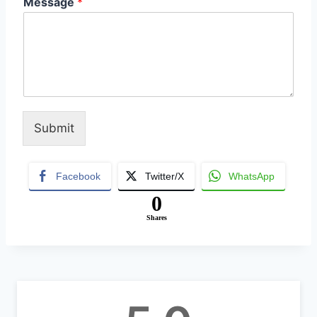
Message
*
Submit
A
lt
Facebook
Twitter/X
WhatsApp
e
0
r
Shares
n
a
ti
v
e