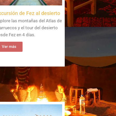
xcursión de Fez al desierto
plore las montañas del Atlas de
rruecos y el tour del desierto
sde Fez en 4 días.
Ver más