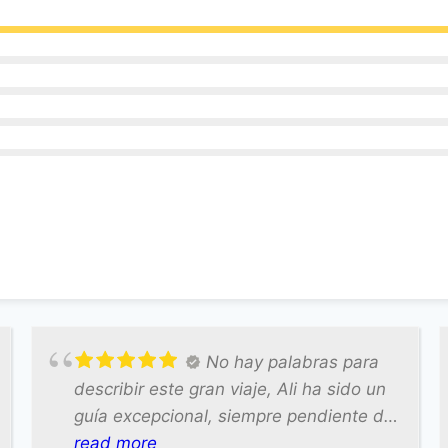
No hay palabras para
describir este gran viaje, Ali ha sido un
guía excepcional, siempre pendiente de
nosotros , atento, mejor no lo podía
read more