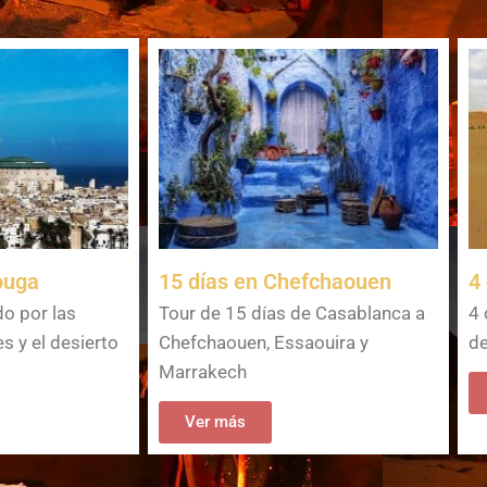
ouga
15 días en Chefchaouen
4
do por las
Tour de 15 días de Casablanca a
4 
s y el desierto
Chefchaouen, Essaouira y
de
Marrakech
Ver más