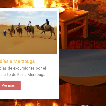
 días a Merzouga
días de excursiones por el
sierto de Fez a Merzouga
Ver más