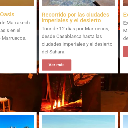
 Oasis
Recorrido por las ciudades
E
imperiales y el desierto
sde Marrakech
Ex
Tour de 12 días por Marruecos,
oasis en el
Ma
desde Casablanca hasta las
e Marruecos.
de
ciudades imperiales y el desierto
del Sahara.
Ver más