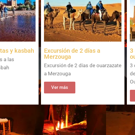
ntas y kasbah
Excursión de 2 días a
3
Merzouga
o
s a las
Excursión de 2 días de ouarzazate
3 
sbah
a Merzouga
de
Ou
Ver más