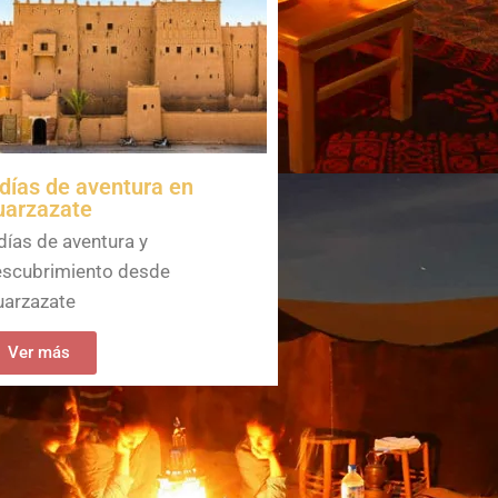
 días de aventura en
uarzazate
días de aventura y
scubrimiento desde
arzazate
Ver más