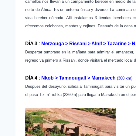
camellos nos llevan a un campamento bereber en medio de l
norte de África.
Es un entorno único y diverso.
La caminata e
vida bereber nómada.
Allí instalamos 3 tiendas bereberes c
ofrecemos colchones, mantas y cojines.
Después de la cena no
DÍA 3 :
Merzouga > Rissani > Alnif > Tazarine > 
Despertar temprano en la mañana para admirar el amanecer, p
regreso va primero a Rissani, donde visitará el mercado local 
DÍA 4 :
Nkob > Tamnougalt > Marrakech
(300 km)
Después del desayuno, salida a Tamnougalt para visitar un pu
el paso Tizi n’Tichka (2260m) para llegar a Marrakech en el
por