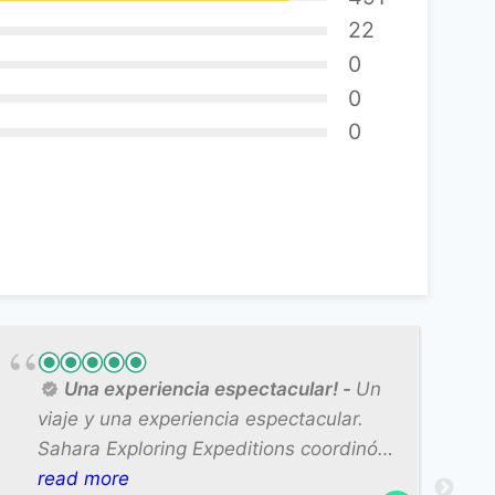
22
0
0
0
Una experiencia espectacular!
Un
viaje y una experiencia espectacular.
Sahara Exploring Expeditions coordinó
todo el viaje y cada detalle para que
read more