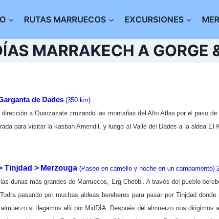
IO
RUTAS MARRUECOS
EXCURSIONES
ME
DÍAS MARRAKECH A GORGE 
Garganta de Dades
(350 km)
 dirección a Ouarzazate cruzando las montañas del Alto Atlas por el paso d
ada para visitar la kasbah Ameridil, y luego al Valle del Dades a la aldea E
> Tinjdad > Merzouga
(Paseo en camello y noche en un campamento)
las dunas más grandes de Marruecos, Erg Chebbi.
A través del pueblo bereb
Todra pasando por muchas aldeas bereberes para pasar por Tinjdad donde p
l almuerzo si llegamos allí por MidDÍA.
Después del almuerzo nos dirigimos 