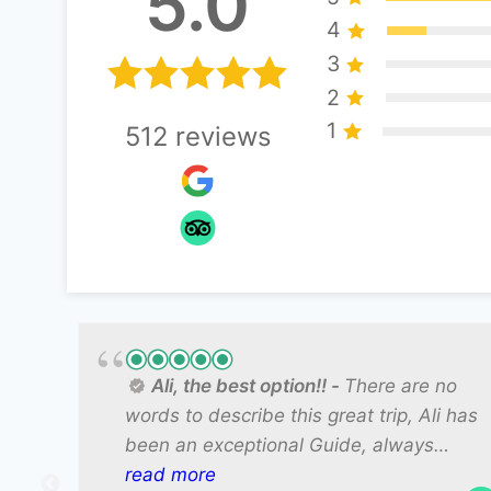
5.0
e
4
:
3
2
1
512
reviews
Ali, the best option!!
There are no
words to describe this great trip, Ali has
been an exceptional Guide, always
watching us, attentive, better could not
read more