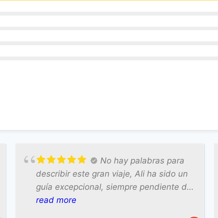
No hay palabras para
describir este gran viaje, Ali ha sido un
guía excepcional, siempre pendiente de
nosotros , atento, mejor no lo podía
read more
haber organizado, hoteles perfectos,