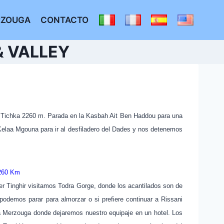
RZOUGA
CONTACTO
& VALLEY
e Tichka 2260 m.
Parada en la Kasbah Ait Ben Haddou para una
l Kelaa Mgouna para ir al desfiladero del Dades y nos detenemos
 260 Km
er Tinghir visitamos Todra Gorge, donde los acantilados son de
odemos parar para almorzar o si prefiere continuar a Rissani
a Merzouga donde dejaremos nuestro equipaje en un hotel.
Los