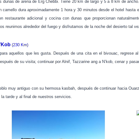
as dunas de arena de Erg Chebbi.
Tiene 20 km de largo y 5 a 8 km de ancho
n camello dura aproximadamente 1 hora y 30 minutos desde el hotel hasta e
on restaurante adicional y cocina con dunas que proporcionan naturalment
s reunimos alrededor del fuego y disfrutamos de la noche del desierto tal ve
N’Kob
(230 Km)
ara aquellos que les gusta. Después de una cita en el bivouac, regrese al
después de su visita; continuar por Alnif, Tazzarine ang a N’kob, cenar y pas
eblo muy antiguo con su hermosa kasbah, después de continuar hacia Ouarzaza
 la tarde y al final de nuestros servicios.