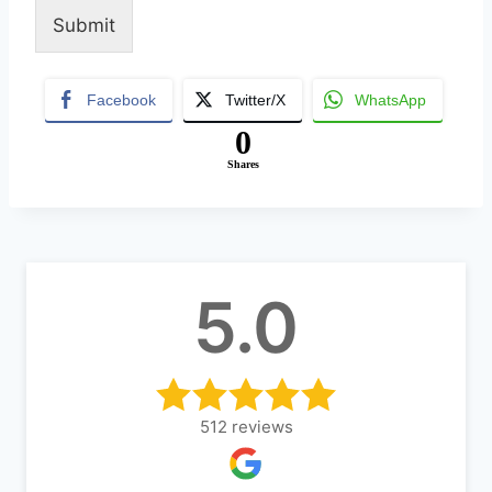
Submit
A
lt
Facebook
Twitter/X
WhatsApp
e
0
r
Shares
n
a
ti
v
5.0
e
:
512
reviews