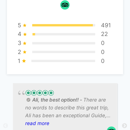
5
491
4
22
3
0
2
0
1
0
Ali, the best option!!
There are
no words to describe this great trip,
Ali has been an exceptional Guide,
always watching us, attentive,
read more