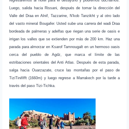
regresaremos al hotel para el desayuno y podremos ducharnos.
Luego, salida hacia Rissani, después de tomar la dirección del
Valle del Draa en Alnif, Tazzarine, N’kob Tanzikht y al otro lado
del vasto mineral Bougafer.
Usted sube una carrera del wadi Draa
bordeada de palmeras y adelfas que riegan una serie de oasis e
irrigan los valles que se extienden por más de 200 km.
Haz una
parada para almorzar en Ksarof Tamnougalt en un hermoso oasis
cerca del pueblo de Agdz, que marca el límite de las
estribaciones orientales del Anti Atlas.
Después de esta parada,
salga hacia Ouarzazate, cruce las montañas por el paso de
TiziTinififft (1660m) y luego regrese a Marrakech por la tarde a
través del paso Tizi-Tichka.