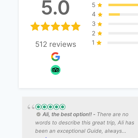
5.0
5
:
4
3
2
1
512
reviews
Ali, the best option!!
There are no
words to describe this great trip, Ali has
been an exceptional Guide, always