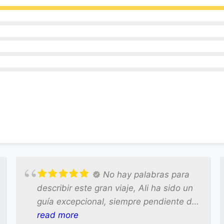
No hay palabras para
describir este gran viaje, Ali ha sido un
guía excepcional, siempre pendiente de
nosotros , atento, mejor no lo podía
read more