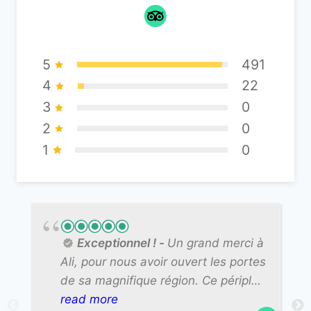
5
491
4
22
3
0
2
0
1
0
Exceptionnel !
Un grand merci à
Ali, pour nous avoir ouvert les portes
de sa magnifique région. Ce périple
entre les kasbahs de la route des
read more