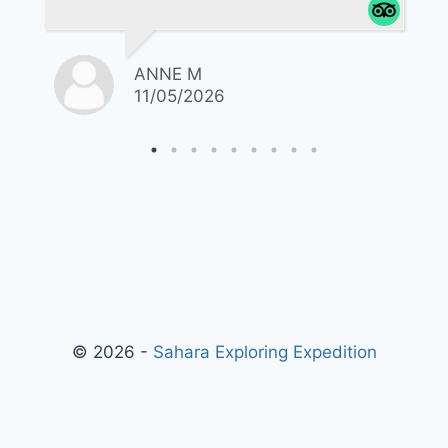
caravaniers, de la vallée des roses
vers les gorges du Dades, Toudra et
Draa sans oublier les paysages
ANNE M
magiques des dunes de Merzouga
11/05/2026
restera dans nos cœurs. Un grand
merci pour son professionnalisme sa
patience, sa conduite parfaite et son
partage de la culture, cela nous a
beaucoup touchés. Nous repartons
avec des souvenirs inoubliables.
Tout était parfait ! Je conseille à
200% À bientôt j’espère ! Inch'Allah !
© 2026 -
Sahara Exploring Expedition
BannerText_Seraphinite Accelerator
Turns on site high speed to be attractive for people and search engines.