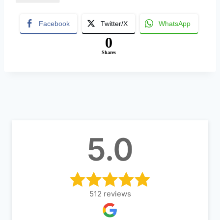
A
lt
Facebook
Twitter/X
WhatsApp
e
0
r
Shares
n
a
ti
v
e
:
5.0
512
reviews