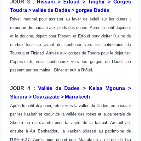
JOUR 3 :
Rissani > Erfoud > Tinghir > Gorges
Toudra > vallée de Dadès > gorges Dadès
Réveil matinal pour assister au lever de soleil sur les dunes ;
retour en dromadaire aux pieds des dunes. Après le petit déjeuner
et la douche, départ pour Rissani et Erfoud pour visiter l’usine de
marbre fossilisé avant de continuer vers les palmeraies de
Touroug et Tinjdad. Arrivée aux gorges de Toudra pour le déjeuner.
L’après-midi, vous continuerez vers les gorges du Dadès en
passant par boumalne . Dîner et nuit a l’hôtel.
JOUR 4 :
Vallée de Dades > Kelaa Mgouna >
Skoura > Ouarzazate > Marrakech
Après le petit déjeuner, retour vers la vallée du Dadès, en passant
par les kasbah et ksour de la vallée des roses et la palmeraie de
Skoura ou on s’arrete pour la visite de la kasbah Amredhyle,
ensuite à Aït Benhaddou, la kasbah (classé au patrimoine de
l’UNESCO). Après midi, départ pour Marrakech via le col de Tizi