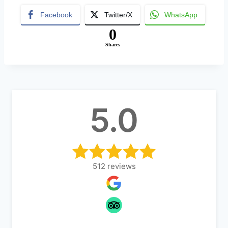
lt
Facebook
Twitter/X
WhatsApp
e
0
r
Shares
n
a
ti
v
5.0
e
:
512
reviews