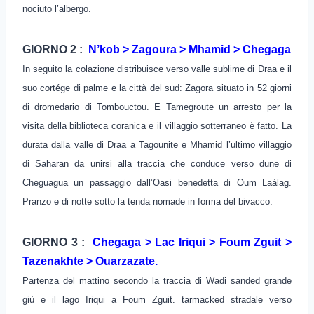
nociuto l’albergo.
GIORNO 2 :
N’kob > Zagoura > Mhamid > Chegaga
In seguito la colazione distribuisce verso valle sublime di Draa e il
suo cortége di palme e la città del sud: Zagora situato in 52 giorni
di dromedario di Tombouctou. E Tamegroute un arresto per la
visita della biblioteca coranica e il villaggio sotterraneo è fatto. La
durata dalla valle di Draa a Tagounite e Mhamid l’ultimo villaggio
di Saharan da unirsi alla traccia che conduce verso dune di
Cheguagua un passaggio dall’Oasi benedetta di Oum Laàlag.
Pranzo e di notte sotto la tenda nomade in forma del bivacco.
GIORNO 3 :
Chegaga > Lac Iriqui > Foum Zguit >
Tazenakhte > Ouarzazate.
Partenza del mattino secondo la traccia di Wadi sanded grande
giù e il lago Iriqui a Foum Zguit. tarmacked stradale verso