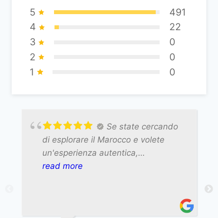
5
491
4
22
3
0
2
0
1
0
Se state cercando
di esplorare il Marocco e volete
un'esperienza autentica,
personalizzata e senza stress, la
read more
Sahara Exploring di Alì è la scelta
migliore. Lo raccomando al 100% e
non vedo l'ora di organizzare il mio