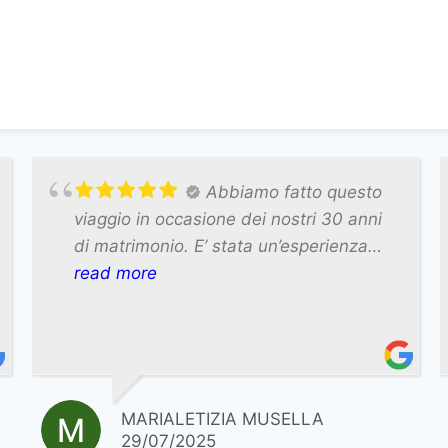
Abbiamo fatto questo
viaggio in occasione dei nostri 30 anni
di matrimonio. E’ stata un’esperienza
meravigliosa! Il Marocco è una terra
read more
affascinante e molto varia. La
differenza però l’ha fatta sicuramente la
nostra eccezionale guida Ali che ci ha
accompagnato in un giro stupendo tra
città imperiali passando per il deserto
MARIALETIZIA MUSELLA
dove abbiamo dormito una notte in un
29/07/2025