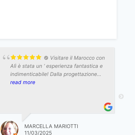
Visitare il Marocco con
Alì è stata un ‘ esperienza fantastica e
indimenticabile! Dalla progettazione
dell‘ itinerario, al corso in sé. La
read more
pazienza, delicatezza, riservatezza e
attenzione ai dettagli per darci pieno
supporto in tutto, è stata eccellente. Ero
preoccupata per le mie condizioni
fisiche (sto facendo una terapia con
MARCELLA MARIOTTI
effetto collaterale fastidioso e una
11/03/2025