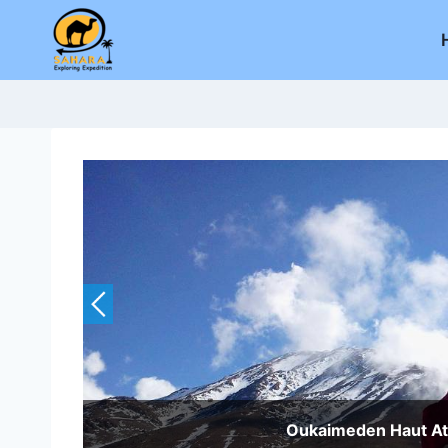
Salta
al
contenuto
Oukaimeden Haut At