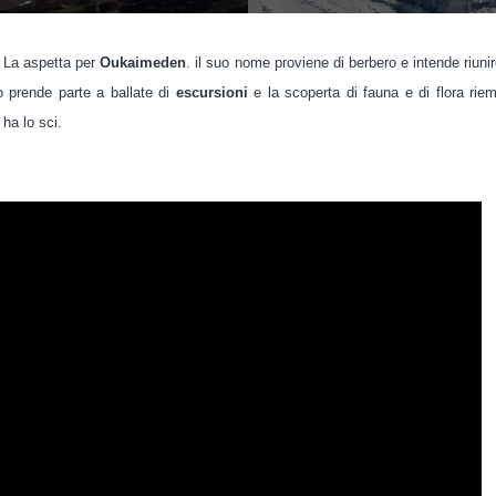
a La aspetta per
Oukaimeden
. il suo nome proviene di berbero e intende riunire
io prende parte a ballate di
escursioni
e la scoperta di fauna e di flora riemp
ha lo sci.