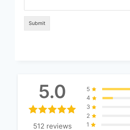
Submit
A
lt
e
r
n
a
ti
5.0
5
v
e
4
:
3
2
1
512
reviews