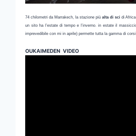
74 chilometri da Marrakech, la stazione più
alta di sci
di Afric
un sito ha l’estate di tempo e l’inverno. in estate il massicc
imprevedibile con mi in aprile) permette tutta la gamma di corsi 
OUKAIMEDEN VIDEO