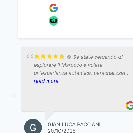
Se state cercando di
esplorare il Marocco e volete
un'esperienza autentica, personalizzata
e senza stress, la Sahara Exploring di
read more
Alì è la scelta migliore. Lo raccomando
al 100% e non vedo l'ora di organizzare
il mio prossimo viaggio con lui!
GIAN LUCA PACCIANI
20/10/2025